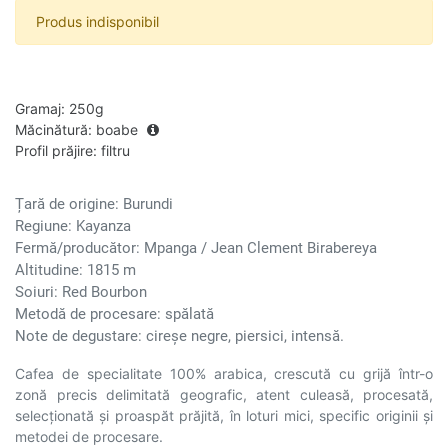
Produs indisponibil
Gramaj
:
250g
Măcinătură
:
boabe
Profil prăjire
:
filtru
Țară de origine: Burundi
Regiune: Kayanza
Fermă/producător: Mpanga / Jean Clement Birabereya
Altitudine: 1815 m
Soiuri: Red Bourbon
Metodă de procesare: spălată
Note de degustare: cireșe negre, piersici, intensă.
Cafea de specialitate 100% arabica, crescută cu grijă într-o
zonă precis delimitată geografic, atent culeasă, procesată,
selecționată și proaspăt prăjită, în loturi mici, specific originii și
metodei de procesare.