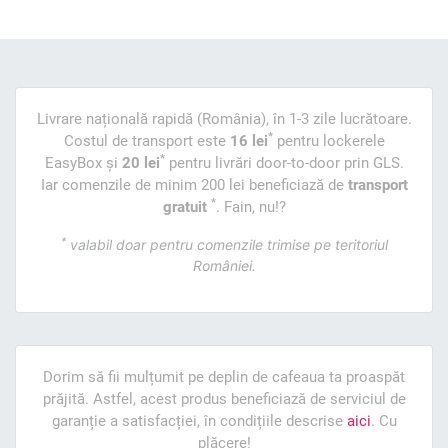
Livrare națională rapidă (România), în 1-3 zile lucrătoare.
*
Costul de transport este
16 lei
pentru lockerele
*
EasyBox și
20 lei
pentru livrări door-to-door prin GLS.
Iar comenzile de minim 200 lei beneficiază de
transport
*
gratuit
. Fain, nu!?
*
valabil doar pentru comenzile trimise pe teritoriul
României.
Dorim să fii mulțumit pe deplin de cafeaua ta proaspăt
prăjită. Astfel, acest produs beneficiază de serviciul de
garanție a satisfacției, în condițiile descrise
aici
. Cu
plăcere!