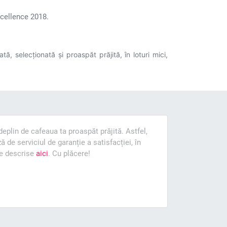
xcellence 2018.
, selecționată și proaspăt prăjită, în loturi mici,
eplin de cafeaua ta proaspăt prăjită. Astfel,
 de serviciul de garanție a satisfacției, în
le descrise
aici
. Cu plăcere!