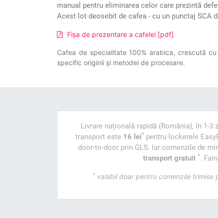
manual pentru eliminarea celor care prezintă defe
Acest lot deosebit de cafea - cu un punctaj SCA de
Fișa de prezentare a cafelei [pdf]
Cafea de specialitate 100% arabica, crescută cu gr
specific originii și metodei de procesare.
Livrare națională rapidă (România), în 1-3 z
*
transport este
16 lei
pentru lockerele Easy
door-to-door prin GLS. Iar comenzile de min
*
transport gratuit
. Fain
*
valabil doar pentru comenzile trimise p