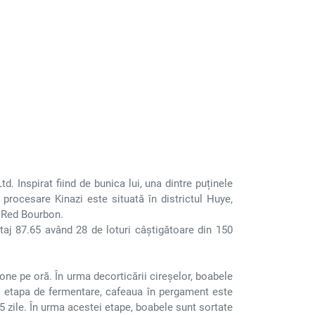
Inspirat fiind de bunica lui, una dintre puținele
procesare Kinazi este situată în districtul Huye,
t Red Bourbon.
taj 87.65 având 28 de loturi câștigătoare din 150
one pe oră. În urma decorticării cireșelor, boabele
pă etapa de fermentare, cafeaua în pergament este
5 zile. În urma acestei etape, boabele sunt sortate