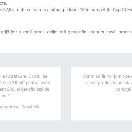
cte.
 87,65 - este cel care s-a situat pe locul 13 în competiția Cup Of E
ijă într-o zonă precis delimitată geografic, atent culeasă, procesată
ile lucrătoare. Costul de
Dorim să fii mulțumit pe d
*
Box și
20 lei
pentru livrări
acest produs beneficiază
im 200 lei beneficiază de
condiții
, nu!?
e teritoriul României.