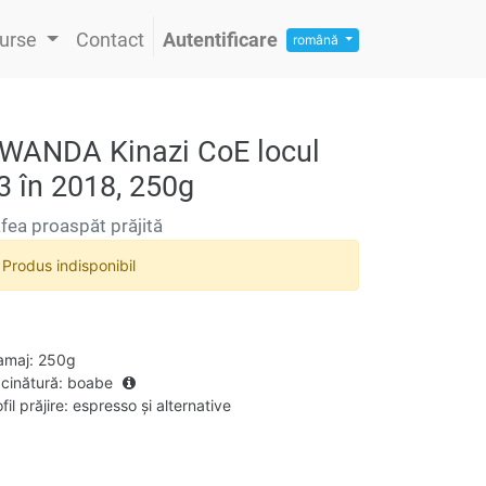
urse
Contact
Autentificare
română
WANDA Kinazi CoE locul
3 în 2018, 250g
fea proaspăt prăjită
Produs indisponibil
amaj
:
250g
cinătură
:
boabe
fil prăjire
:
espresso și alternative