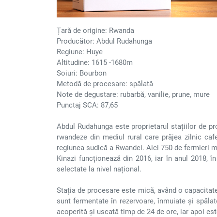
Țară de origine: Rwanda
Producător: Abdul Rudahunga
Regiune: Huye
Altitudine: 1615 -1680m
Soiuri: Bourbon
Metodă de procesare: spălată
Note de degustare: rubarbă, vanilie, prune, mure
Punctaj SCA: 87,65
Abdul Rudahunga este proprietarul stațiilor de p
rwandeze din mediul rural care prăjea zilnic caf
regiunea sudică a Rwandei. Aici 750 de fermieri mi
Kinazi funcționează din 2016, iar în anul 2018, 
selectate la nivel național.
Stația de procesare este mică, având o capacitate 
sunt fermentate în rezervoare, înmuiate și spăla
acoperită și uscată timp de 24 de ore, iar apoi es