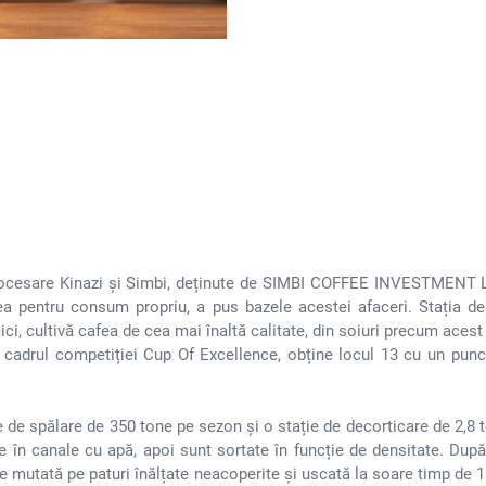
rocesare Kinazi și Simbi, deținute de SIMBI COFFEE INVESTMENT Ltd. 
ea pentru consum propriu, a pus bazele acestei afaceri. Stația de 
ci, cultivă cafea de cea mai înaltă calitate, din soiuri precum aces
în cadrul competiției Cup Of Excellence, obține locul 13 cu un punc
de spălare de 350 tone pe sezon și o stație de decorticare de 2,8 t
te în canale cu apă, apoi sunt sortate în funcție de densitate. Du
te mutată pe paturi înălțate neacoperite și uscată la soare timp de 1