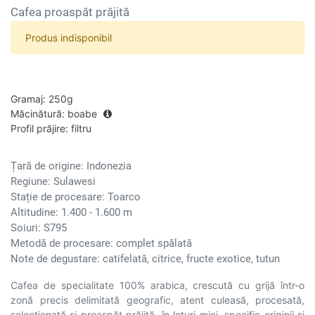
Cafea proaspăt prăjită
Produs indisponibil
Gramaj
:
250g
Măcinătură
:
boabe
Profil prăjire
:
filtru
Țară de origine: Indonezia
Regiune: Sulawesi
Stație de procesare: Toarco
Altitudine: 1.400 - 1.600 m
Soiuri: S795
Metodă de procesare: complet spălată
Note de degustare: catifelată, citrice, fructe exotice, tutun
Cafea de specialitate 100% arabica, crescută cu grijă într-o
zonă precis delimitată geografic, atent culeasă, procesată,
selecționată și proaspăt prăjită, în loturi mici, specific originii și