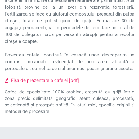
a cafelei, în armonie cu resursele naturale ale pământului. Apa
folosită provine de la un izvor din rezervația forestieră.
Fertilizarea se face cu ajutorul compostului preparat din pulpa
cireșei, furaje de pui și gunoi de grajd. Ferma are 30 de
angajați permanenți, iar în perioadele de recoltare un total de
100 de culegători urcă pe versanții abrupți pentru a recolta
cireșele coapte.
Povestea cafelei continuă în ceașcă unde descoperim un
contrast provocator evidențiat de aciditatea vibrantă a
portocalelor, domolită de izul unor nuci pecan și prune uscate.
Fișa de prezentare a cafelei [pdf]
Cafea de specialitate 100% arabica, crescută cu grijă într-o
zonă precis delimitată geografic, atent culeasă, procesată,
selecționată și proaspăt prăjită, în loturi mici, specific originii și
metodei de procesare.