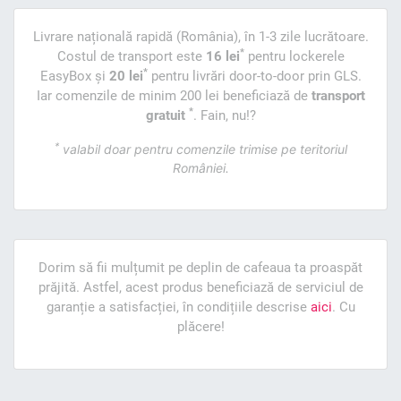
Livrare națională rapidă (România), în 1-3 zile lucrătoare.
*
Costul de transport este
16 lei
pentru lockerele
*
EasyBox și
20 lei
pentru livrări door-to-door prin GLS.
Iar comenzile de minim 200 lei beneficiază de
transport
*
gratuit
. Fain, nu!?
*
valabil doar pentru comenzile trimise pe teritoriul
României.
Dorim să fii mulțumit pe deplin de cafeaua ta proaspăt
prăjită. Astfel, acest produs beneficiază de serviciul de
garanție a satisfacției, în condițiile descrise
aici
. Cu
plăcere!