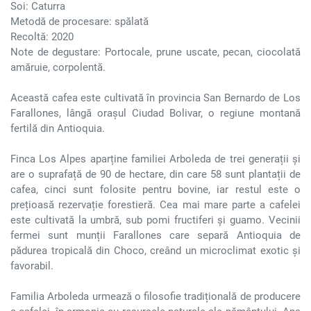
Soi: Caturra
Metodă de procesare: spălată
Recoltă: 2020
Note de degustare: Portocale, prune uscate, pecan, ciocolată
amăruie, corpolentă.
Această cafea este cultivată în provincia San Bernardo de Los
Farallones, lângă orașul Ciudad Bolivar, o regiune montană
fertilă din Antioquia.
Finca Los Alpes aparține familiei Arboleda de trei generații și
are o suprafață de 90 de hectare, din care 58 sunt plantații de
cafea, cinci sunt folosite pentru bovine, iar restul este o
prețioasă rezervație forestieră. Cea mai mare parte a cafelei
este cultivată la umbră, sub pomi fructiferi și guamo. Vecinii
fermei sunt munții Farallones care separă Antioquia de
pădurea tropicală din Choco, creând un microclimat exotic și
favorabil.
Familia Arboleda urmează o filosofie tradițională de producere