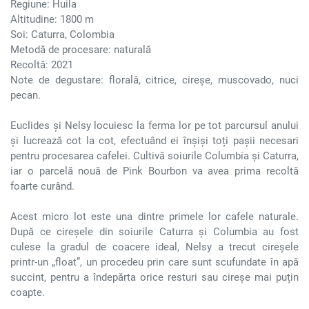
Regiune: Huila
Altitudine: 1800 m
Soi: Caturra, Colombia
Metodă de procesare: naturală
Recoltă: 2021
Note de degustare: florală, citrice, cireșe, muscovado, nuci
pecan.
Euclides și Nelsy locuiesc la ferma lor pe tot parcursul anului
și lucrează cot la cot, efectuând ei înșiși toți pașii necesari
pentru procesarea cafelei. Cultivă soiurile Columbia și Caturra,
iar o parcelă nouă de Pink Bourbon va avea prima recoltă
foarte curând.
Acest micro lot este una dintre primele lor cafele naturale.
După ce cireșele din soiurile Caturra și Columbia au fost
culese la gradul de coacere ideal, Nelsy a trecut cireșele
printr-un „float”, un procedeu prin care sunt scufundate în apă
succint, pentru a îndepărta orice resturi sau cireșe mai puțin
coapte.