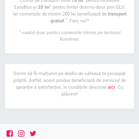
Costul de transport este
16 lei
pentru lockerele
*
EasyBox și
20 lei
pentru livrări door-to-door prin GLS.
Iar comenzile de minim 200 lei beneficiază de
transport
*
gratuit
. Fain, nu!?
*
valabil doar pentru comenzile trimise pe teritoriul
României.
Dorim să fii mulțumit pe deplin de cafeaua ta proaspăt
prăjită. Astfel, acest produs beneficiază de serviciul de
garanție a satisfacției, în condițiile descrise
aici
. Cu
plăcere!