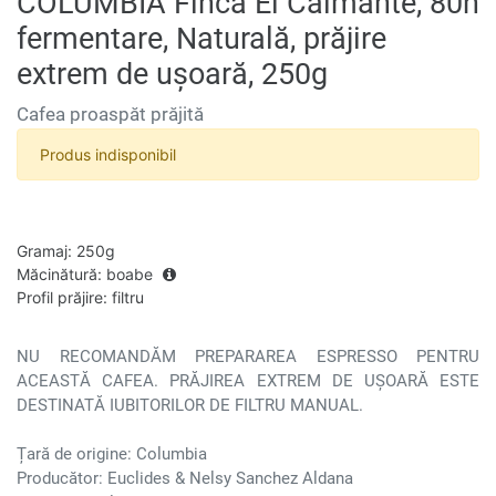
COLUMBIA Finca El Calmante, 80h
fermentare, Naturală, prăjire
extrem de ușoară, 250g
Cafea proaspăt prăjită
Produs indisponibil
Gramaj
:
250g
Măcinătură
:
boabe
Profil prăjire
:
filtru
NU RECOMANDĂM PREPARAREA ESPRESSO PENTRU
ACEASTĂ CAFEA. PRĂJIREA EXTREM DE UȘOARĂ ESTE
DESTINATĂ IUBITORILOR DE FILTRU MANUAL.
Țară de origine: Columbia
Producător: Euclides & Nelsy Sanchez Aldana