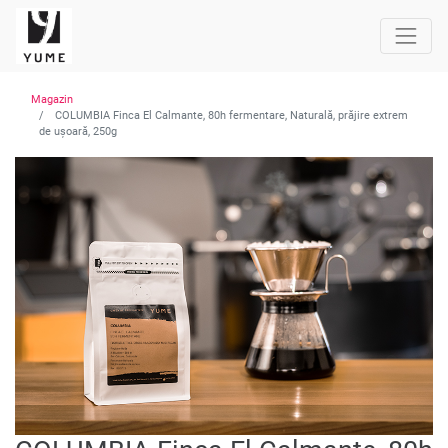
Magazin
COLUMBIA Finca El Calmante, 80h fermentare, Naturală, prăjire extrem
de ușoară, 250g