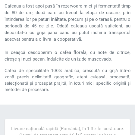
Cafeaua a fost apoi pusă în rezervoare mici și fermentată timp
de 80 de ore, după care au trecut la etapa de uscare, prin
întinderea lor pe paturi înălțate, precum și pe o terasă, pentru o
perioadă de 45 de zile. Odată cafeaua uscată suficient, au
depozitat-o cu grijă până când au putut închiria transportul
adecvat pentru a o livra la cooperativă.
În ceașcă descoperim o cafea florală, cu note de citrice,
cireșe și nuci pecan, îndulcite de un iz de muscovado.
Cafea de specialitate 100% arabica, crescută cu grijă într-o
zonă precis delimitată geografic, atent culeasă, procesată,
selecționată și proaspăt prăjită, în loturi mici, specific originii și
metodei de procesare.
Livrare națională rapidă (România), în 1-3 zile lucrătoare.
*