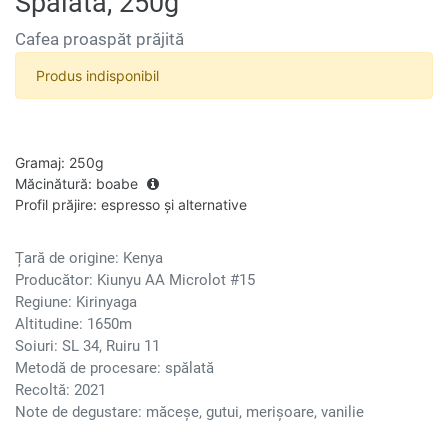
Spălată, 250g
Cafea proaspăt prăjită
Produs indisponibil
Gramaj
:
250g
Măcinătură
:
boabe
Profil prăjire
:
espresso și alternative
Țară de origine: Kenya
Producător: Kiunyu AA Microlot #15
Regiune: Kirinyaga
Altitudine: 1650m
Soiuri: SL 34, Ruiru 11
Metodă de procesare: spălată
Recoltă: 2021
Note de degustare: măceșe, gutui, merișoare, vanilie