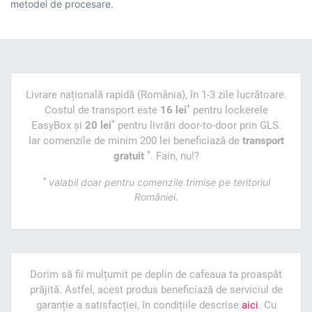
metodei de procesare.
Livrare națională rapidă (România), în 1-3 zile lucrătoare.
*
Costul de transport este
16 lei
pentru lockerele
*
EasyBox și
20 lei
pentru livrări door-to-door prin GLS.
Iar comenzile de minim 200 lei beneficiază de
transport
*
gratuit
. Fain, nu!?
*
valabil doar pentru comenzile trimise pe teritoriul
României.
Dorim să fii mulțumit pe deplin de cafeaua ta proaspăt
prăjită. Astfel, acest produs beneficiază de serviciul de
garanție a satisfacției, în condițiile descrise
aici
. Cu