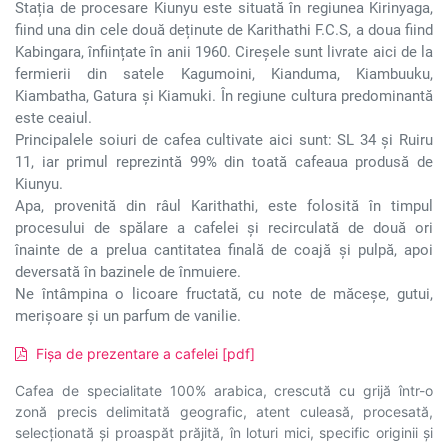
Stația de procesare Kiunyu este situată în regiunea Kirinyaga,
fiind una din cele două deținute de Karithathi F.C.S, a doua fiind
Kabingara, înființate în anii 1960. Cireșele sunt livrate aici de la
fermierii din satele Kagumoini, Kianduma, Kiambuuku,
Kiambatha, Gatura și Kiamuki. În regiune cultura predominantă
este ceaiul.
Principalele soiuri de cafea cultivate aici sunt: SL 34 și Ruiru
11, iar primul reprezintă 99% din toată cafeaua produsă de
Kiunyu.
Apa, provenită din râul Karithathi, este folosită în timpul
procesului de spălare a cafelei și recirculată de două ori
înainte de a prelua cantitatea finală de coajă și pulpă, apoi
deversată în bazinele de înmuiere.
Ne întâmpina o licoare fructată, cu note de măceșe, gutui,
merișoare și un parfum de vanilie.
Fișa de prezentare a cafelei [pdf]
Cafea de specialitate 100% arabica, crescută cu grijă într-o
zonă precis delimitată geografic, atent culeasă, procesată,
selecționată și proaspăt prăjită, în loturi mici, specific originii și