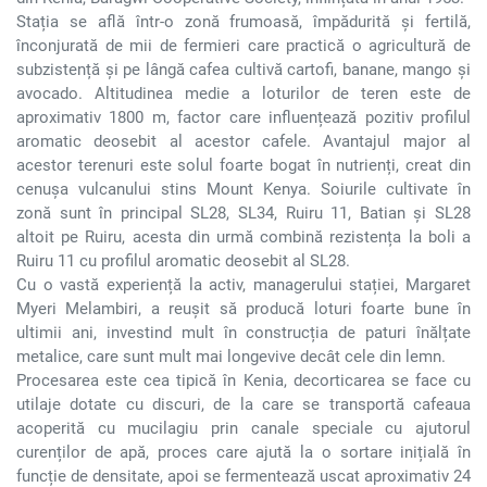
Stația se află într-o zonă frumoasă, împădurită și fertilă,
înconjurată de mii de fermieri care practică o agricultură de
subzistență și pe lângă cafea cultivă cartofi, banane, mango și
avocado. Altitudinea medie a loturilor de teren este de
aproximativ 1800 m, factor care influențează pozitiv profilul
aromatic deosebit al acestor cafele. Avantajul major al
acestor terenuri este solul foarte bogat în nutrienți, creat din
cenușa vulcanului stins Mount Kenya. Soiurile cultivate în
zonă sunt în principal SL28, SL34, Ruiru 11, Batian și SL28
altoit pe Ruiru, acesta din urmă combină rezistența la boli a
Ruiru 11 cu profilul aromatic deosebit al SL28.
Cu o vastă experiență la activ, managerului stației, Margaret
Myeri Melambiri, a reușit să producă loturi foarte bune în
ultimii ani, investind mult în construcția de paturi înălțate
metalice, care sunt mult mai longevive decât cele din lemn.
Procesarea este cea tipică în Kenia, decorticarea se face cu
utilaje dotate cu discuri, de la care se transportă cafeaua
acoperită cu mucilagiu prin canale speciale cu ajutorul
curenților de apă, proces care ajută la o sortare inițială în
funcție de densitate, apoi se fermentează uscat aproximativ 24