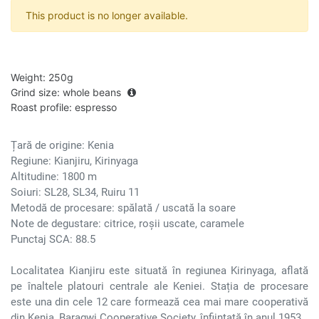
This product is no longer available.
Weight
:
250g
Grind size
:
whole beans
Roast profile
:
espresso
Țară de origine: Kenia
Regiune: Kianjiru, Kirinyaga
Altitudine: 1800 m
Soiuri: SL28, SL34, Ruiru 11
Metodă de procesare: spălată / uscată la soare
Note de degustare: citrice, roșii uscate, caramele
Punctaj SCA: 88.5
Localitatea Kianjiru este situată în regiunea Kirinyaga, aflată
pe înaltele platouri centrale ale Keniei. Stația de procesare
este una din cele 12 care formează cea mai mare cooperativă
din Kenia, Baragwi Cooperative Society, înființată în anul 1953.