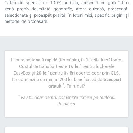
Cafea de specialitate 100% arabica, crescută cu grijă într-o
zonă precis delimitată geografic, atent culeasă, procesată,
selecționată și proaspăt prăjită, în loturi mici, specific originii și
metodei de procesare.
Livrare națională rapidă (România), în 1-3 zile lucrătoare.
*
Costul de transport este
16 lei
pentru lockerele
*
EasyBox și
20 lei
pentru livrări door-to-door prin GLS.
Iar comenzile de minim 200 lei beneficiază de
transport
*
gratuit
. Fain, nu!?
*
valabil doar pentru comenzile trimise pe teritoriul
României.