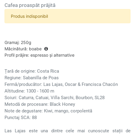
Cafea proaspăt prăjită
Produs indisponibil
Gramaj
:
250g
Măcinătură
:
boabe
Profil prăjire
:
espresso și alternative
Țară de origine: Costa Rica
Regiune: Sabanilla de Poas
Fermă/producător: Las Lajas, Oscar & Francisca Chacón
Altitudine: 1300 - 1600 m
Soiuri: Caturra, Catuai, Villa Sarchi, Bourbon, SL28
Metodă de procesare: Black Honey
Note de degustare: Kiwi, mango, corpolentă
Punctaj SCA: 88
Las Lajas este una dintre cele mai cunoscute stații de