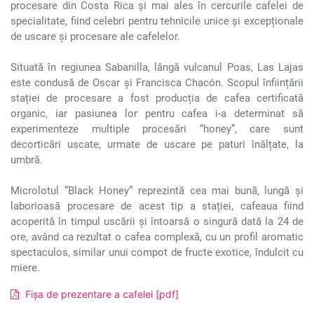
procesare din Costa Rica și mai ales în cercurile cafelei de
specialitate, fiind celebri pentru tehnicile unice și excepționale
de uscare și procesare ale cafelelor.
Situată în regiunea Sabanilla, lângă vulcanul Poas, Las Lajas
este condusă de Oscar și Francisca Chacón. Scopul înființării
stației de procesare a fost producția de cafea certificată
organic, iar pasiunea lor pentru cafea i-a determinat să
experimenteze multiple procesări “honey”, care sunt
decorticări uscate, urmate de uscare pe paturi înălțate, la
umbră.
Microlotul ”Black Honey” reprezintă cea mai bună, lungă și
laborioasă procesare de acest tip a stației, cafeaua fiind
acoperită în timpul uscării și întoarsă o singură dată la 24 de
ore, având ca rezultat o cafea complexă, cu un profil aromatic
spectaculos, similar unui compot de fructe exotice, îndulcit cu
miere.
Fișa de prezentare a cafelei [pdf]