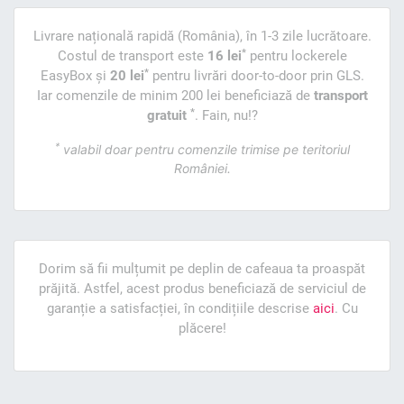
Livrare națională rapidă (România), în 1-3 zile lucrătoare.
*
Costul de transport este
16 lei
pentru lockerele
*
EasyBox și
20 lei
pentru livrări door-to-door prin GLS.
Iar comenzile de minim 200 lei beneficiază de
transport
*
gratuit
. Fain, nu!?
*
valabil doar pentru comenzile trimise pe teritoriul
României.
Dorim să fii mulțumit pe deplin de cafeaua ta proaspăt
prăjită. Astfel, acest produs beneficiază de serviciul de
garanție a satisfacției, în condițiile descrise
aici
. Cu
plăcere!