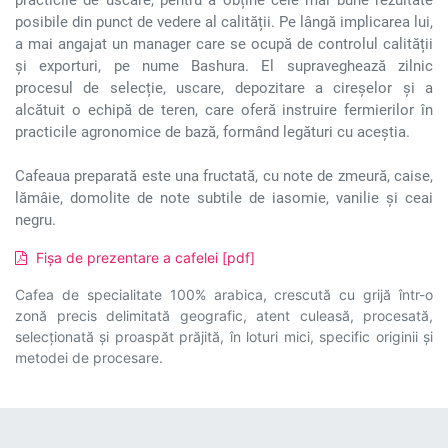
practicile de uscare, pentru a obține cele mai bune rezultate
posibile din punct de vedere al calității. Pe lângă implicarea lui,
a mai angajat un manager care se ocupă de controlul calității
și exporturi, pe nume Bashura. El supraveghează zilnic
procesul de selecție, uscare, depozitare a cireșelor și a
alcătuit o echipă de teren, care oferă instruire fermierilor în
practicile agronomice de bază, formând legături cu aceștia.
Cafeaua preparată este una fructată, cu note de zmeură, caise,
lămâie, domolite de note subtile de iasomie, vanilie și ceai
negru.
Fișa de prezentare a cafelei [pdf]
Cafea de specialitate 100% arabica, crescută cu grijă într-o
zonă precis delimitată geografic, atent culeasă, procesată,
selecționată și proaspăt prăjită, în loturi mici, specific originii și
metodei de procesare.