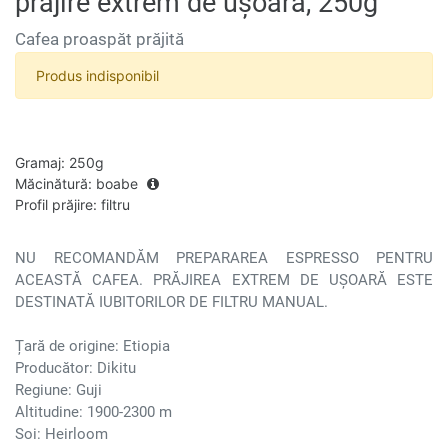
prăjire extrem de ușoară, 250g
Cafea proaspăt prăjită
Produs indisponibil
Gramaj
:
250g
Măcinătură
:
boabe
Profil prăjire
:
filtru
NU RECOMANDĂM PREPARAREA ESPRESSO PENTRU
ACEASTĂ CAFEA. PRĂJIREA EXTREM DE UȘOARĂ ESTE
DESTINATĂ IUBITORILOR DE FILTRU MANUAL.
Țară de origine: Etiopia
Producător: Dikitu
Regiune: Guji
Altitudine: 1900-2300 m
Soi: Heirloom