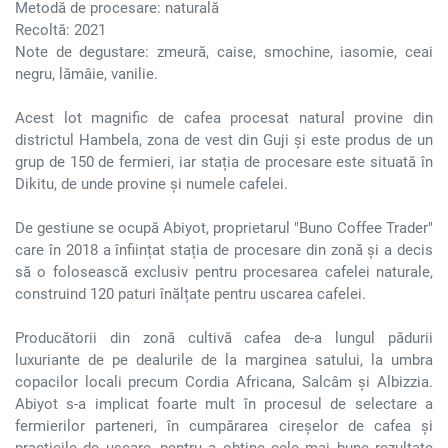
Metodă de procesare: naturală
Recoltă: 2021
Note de degustare: zmeură, caise, smochine, iasomie, ceai
negru, lămâie, vanilie.
Acest lot magnific de cafea procesat natural provine din
districtul Hambela, zona de vest din Guji și este produs de un
grup de 150 de fermieri, iar stația de procesare este situată în
Dikitu, de unde provine și numele cafelei.
De gestiune se ocupă Abiyot, proprietarul "Buno Coffee Trader"
care în 2018 a înființat stația de procesare din zonă și a decis
să o folosească exclusiv pentru procesarea cafelei naturale,
construind 120 paturi înălțate pentru uscarea cafelei.
Producătorii din zonă cultivă cafea de-a lungul pădurii
luxuriante de pe dealurile de la marginea satului, la umbra
copacilor locali precum Cordia Africana, Salcâm și Albizzia.
Abiyot s-a implicat foarte mult în procesul de selectare a
fermierilor parteneri, în cumpărarea cireșelor de cafea și