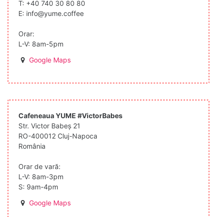
T:
+40 740 30 80 80
E:
info@yume.coffee
Orar:
L-V: 8am-5pm
Google Maps
Cafeneaua YUME #VictorBabes
Str. Victor Babeș 21
RO-400012 Cluj-Napoca
România
Orar de vară:
L-V: 8am-3pm
S: 9am-4pm
Google Maps