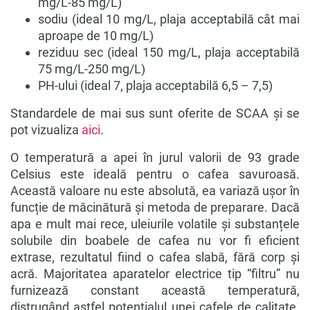
mg/L-85 mg/L)
sodiu (ideal 10 mg/L, plaja acceptabilă cât mai
aproape de 10 mg/L)
reziduu sec (ideal 150 mg/L, plaja acceptabilă
75 mg/L-250 mg/L)
PH-ului (ideal 7, plaja acceptabilă 6,5 – 7,5)
Standardele de mai sus sunt oferite de SCAA și se
pot vizualiza
aici
.
O temperatură a apei în jurul valorii de 93 grade
Celsius este ideală pentru o cafea savuroasă.
Această valoare nu este absolută, ea variază ușor în
funcție de măcinătură și metoda de preparare. Dacă
apa e mult mai rece, uleiurile volatile și substanțele
solubile din boabele de cafea nu vor fi eficient
extrase, rezultatul fiind o cafea slabă, fără corp și
acră. Majoritatea aparatelor electrice tip “filtru” nu
furnizează constant această temperatură,
distrugând astfel potențialul unei cafele de calitate.