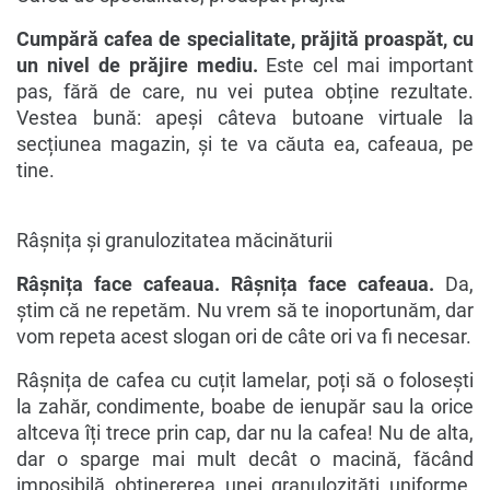
Cumpără cafea de specialitate, prăjită proaspăt, cu
un nivel de prăjire mediu.
Este cel mai important
pas, fără de care, nu vei putea obține rezultate.
Vestea bună: apeși câteva butoane virtuale la
secțiunea magazin, și te va căuta ea, cafeaua, pe
tine.
Râșnița și granulozitatea măcinăturii
Râșnița face cafeaua. Râșnița face cafeaua.
Da,
știm că ne repetăm. Nu vrem să te inoportunăm, dar
vom repeta acest slogan ori de câte ori va fi necesar.
Râșnița de cafea cu cuțit lamelar, poți să o folosești
la zahăr, condimente, boabe de ienupăr sau la orice
altceva îți trece prin cap, dar nu la cafea! Nu de alta,
dar o sparge mai mult decât o macină, făcând
imposibilă obținererea unei granulozități uniforme.