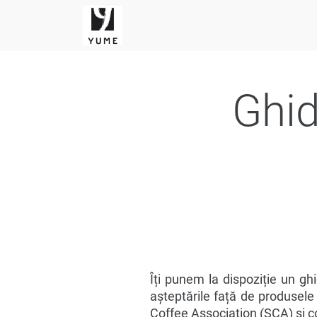
Ghid
Îți punem la dispoziție un ghi
așteptările față de produsele
Coffee Association (SCA) și 