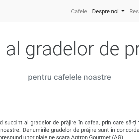
Cafele
Despre noi
Res
 al gradelor de pr
pentru cafelele noastre
d succint al gradelor de prăjire în cafea, prin care să-ț
 noastre. Denumirile gradelor de prăjire sunt în concord
corespund unor plaje pe scara Agtron Gourmet (AG).