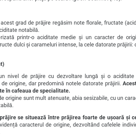
 acest grad de prăjire regăsim note florale, fructate (acid
aciditate notabilă.
rizată printr-o aciditate medie și un caracter de orig
ucte dulci și carameluri intense, la cele datorate prăjirii:
t)
n nivel de prăjire cu dezvoltare lungă și o aciditat
 de origine, dar predomină notele datorate prăjirii.
Acest
ite în cafeaua de specialitate.
e origine sunt mult atenuate, abia sesizabile, cu un cara
abilă.
e prăjire se situează între prăjirea foarte de ușoară și
ență caracterul de origine, dezvoltând cafelele individ
.