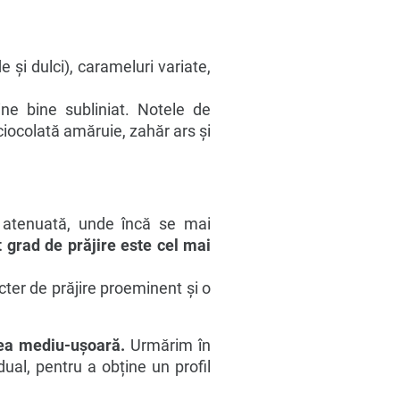
e și dulci), carameluri variate,
ine bine subliniat. Notele de
 ciocolată amăruie, zahăr ars și
e atenuată, unde încă se mai
 grad de prăjire este cel mai
cter de prăjire proeminent și o
 cea mediu-ușoară.
Urmărim în
ual, pentru a obține un profil