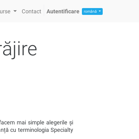
urse
Contact
Autentificare
română
ăjire
i facem mai simple alegerile și
anță cu terminologia Specialty