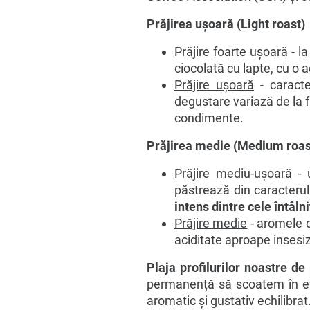
Prăjirea ușoară (Light roast)
Prăjire foarte ușoară
- la
ciocolată cu lapte, cu o 
Prăjire ușoară
- caracte
degustare variază de la fr
condimente.
Prăjirea medie (Medium roas
Prăjire mediu-ușoară
- u
păstrează din caracterul
intens dintre cele întâln
Prăjire medie
- aromele d
aciditate aproape insesiz
Plaja profilurilor noastre d
permanență să scoatem în evid
aromatic și gustativ echilibrat