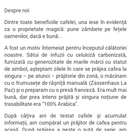
Despre noi
Dintre toate beneficiile cafelei, una iese în evidență
ca o proprietate magică: pune zâmbete pe fețele
oamenilor, dacă e bună...
A fost un motiv întemeiat pentru începutul călătoriei
noastre. Sătui de infuzii cu celuloză carbonizată,
furnizată cu generozitate de marile mărci cu statut
de simbol, așteptam zilele în care se prăjea cafea la
singura – pe atunci – prăjitorie din zonă, o măcinam
cu o frumusețe de râșniță manuală (Zassenhaus La
Paz) și o preparam cu o presă franceză. Era mult mai
bună, dar prea intens prăjită și singura noțiune de
trasabilitate era “100% Arabica”.
După câțiva ani de testat cafele și acumulat
informații, am cumpărat un prăjitor de cafea pentru
acasă. După prăjirea a peste o sută de șarje, am