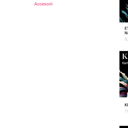
Accesorii
E
N
8
K
7