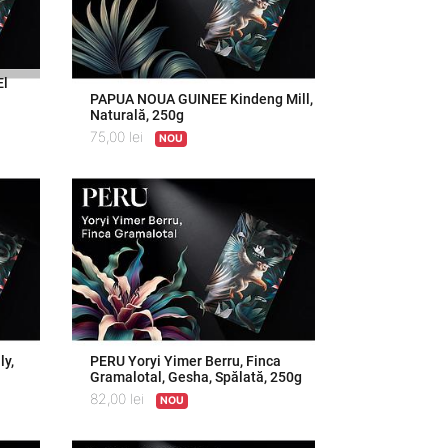
El
PAPUA NOUA GUINEE Kindeng Mill,
Naturală, 250g
75,00
lei
NOU
y,
PERU Yoryi Yimer Berru, Finca
Gramalotal, Gesha, Spălată, 250g
82,00
lei
NOU