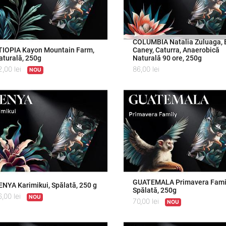
COLUMBIA Natalia Zuluaga, 
TIOPIA Kayon Mountain Farm,
Caney, Caturra, Anaerobică
aturală, 250g
Naturală 90 ore, 250g
2,00
lei
86,00
lei
NOU
GUATEMALA Primavera Famil
ENYA Karimikui, Spălată, 250 g
Spălată, 250g
6,00
lei
NOU
70,00
lei
NOU