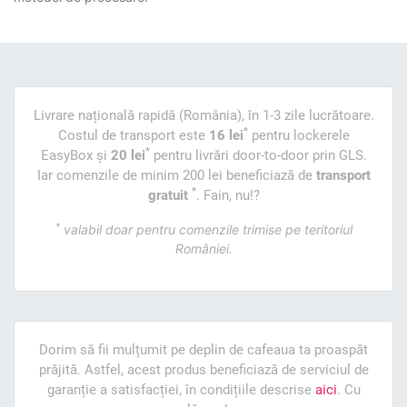
Livrare națională rapidă (România), în 1-3 zile lucrătoare.
*
Costul de transport este
16 lei
pentru lockerele
*
EasyBox și
20 lei
pentru livrări door-to-door prin GLS.
Iar comenzile de minim 200 lei beneficiază de
transport
*
gratuit
. Fain, nu!?
*
valabil doar pentru comenzile trimise pe teritoriul
României.
Dorim să fii mulțumit pe deplin de cafeaua ta proaspăt
prăjită. Astfel, acest produs beneficiază de serviciul de
garanție a satisfacției, în condițiile descrise
aici
. Cu