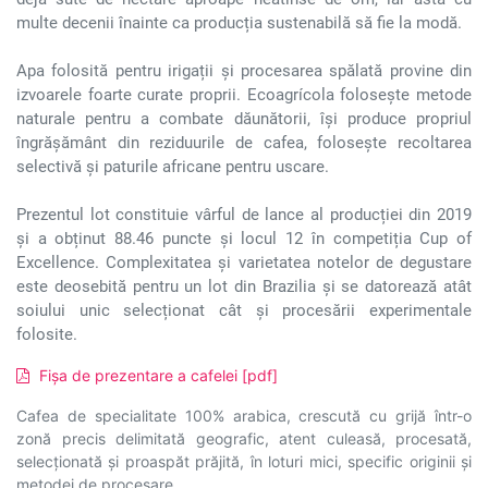
multe decenii înainte ca producția sustenabilă să fie la modă.
Apa folosită pentru irigații și procesarea spălată provine din
izvoarele foarte curate proprii. Ecoagrícola folosește metode
naturale pentru a combate dăunătorii, își produce propriul
îngrășământ din reziduurile de cafea, folosește recoltarea
selectivă și paturile africane pentru uscare.
Prezentul lot constituie vârful de lance al producției din 2019
și a obținut 88.46 puncte și locul 12 în competiția Cup of
Excellence. Complexitatea și varietatea notelor de degustare
este deosebită pentru un lot din Brazilia și se datorează atât
soiului unic selecționat cât și procesării experimentale
folosite.
Fișa de prezentare a cafelei [pdf]
Cafea de specialitate 100% arabica, crescută cu grijă într-o
zonă precis delimitată geografic, atent culeasă, procesată,
selecționată și proaspăt prăjită, în loturi mici, specific originii și
metodei de procesare.