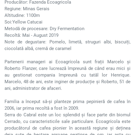
Producător: Fazenda Ecoagricola
Regiune: Minas Gerais
Altitudine: 1100m
Soi:Yellow Catucai
Metodă de procesare: Dry Fermentation
Recoltă: Mai - August 2019
Note de degustare: Pomelo, limetă, struguri albi, biscuiți,
ciocolată albă, cremă de caramel
Partenerii manageri ai Ecoagrícola sunt frații Marcelo și
Roberto Flanzer, care lucrează împreună de când erau mici și
au gestionat compania împreună cu tatăl lor Henrique.
Marcelo, 48 de ani, este inginer de producție și Roberto, 51 de
ani, administrator de afaceri.
Familia a început să-și planteze prima pepinieră de cafea în
2006, iar prima recoltă a fost în 2009.
Serra do Cabral este un loc splendid și face parte din biomul
Cerrado, cu caracteristicile sale particulare. Ecoagrícola este
producătorul de cafea pionier în această regiune și deținea
deja sute de hectare aproape neatinse de om, iar asta cu