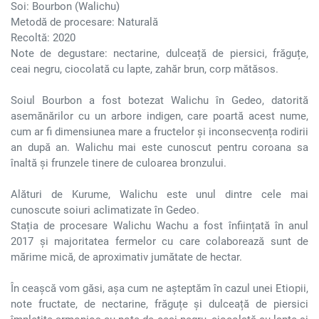
Soi: Bourbon (Walichu)
Metodă de procesare: Naturală
Recoltă: 2020
Note de degustare: nectarine, dulceață de piersici, frăguțe,
ceai negru, ciocolată cu lapte, zahăr brun, corp mătăsos.
Soiul Bourbon a fost botezat Walichu în Gedeo, datorită
asemănărilor cu un arbore indigen, care poartă acest nume,
cum ar fi dimensiunea mare a fructelor și inconsecvența rodirii
an după an. Walichu mai este cunoscut pentru coroana sa
înaltă și frunzele tinere de culoarea bronzului.
Alături de Kurume, Walichu este unul dintre cele mai
cunoscute soiuri aclimatizate în Gedeo.
Stația de procesare Walichu Wachu a fost înființată în anul
2017 și majoritatea fermelor cu care colaborează sunt de
mărime mică, de aproximativ jumătate de hectar.
În ceașcă vom găsi, așa cum ne așteptăm în cazul unei Etiopii,
note fructate, de nectarine, frăguțe și dulceață de piersici