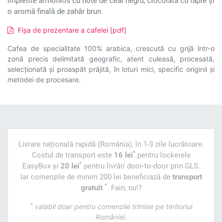
împletite armonios cu note de ceai negru, ciocolată cu lapte și
o aromă finală de zahăr brun.
Fișa de prezentare a cafelei [pdf]
Cafea de specialitate 100% arabica, crescută cu grijă într-o
zonă precis delimitată geografic, atent culeasă, procesată,
selecționată și proaspăt prăjită, în loturi mici, specific originii și
metodei de procesare.
Livrare națională rapidă (România), în 1-3 zile lucrătoare.
*
Costul de transport este
16 lei
pentru lockerele
*
EasyBox și
20 lei
pentru livrări door-to-door prin GLS.
Iar comenzile de minim 200 lei beneficiază de
transport
*
gratuit
. Fain, nu!?
*
valabil doar pentru comenzile trimise pe teritoriul
României.