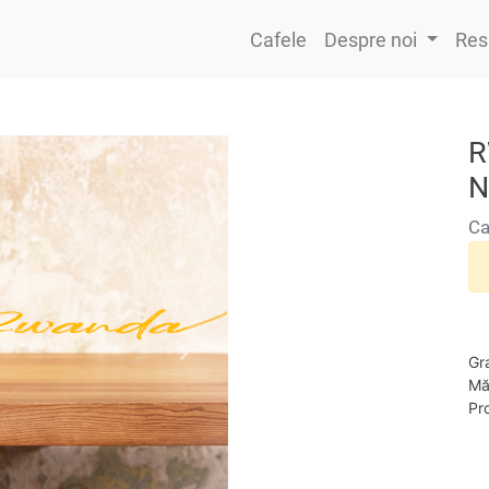
Cafele
Despre noi
Res
R
N
Ca
Gr
Mă
Pro