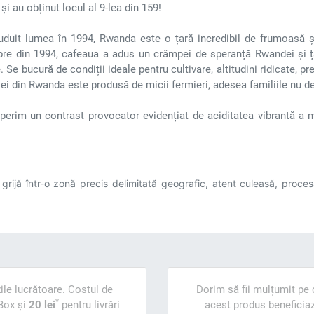
i au obținut locul al 9-lea din 159!
zguduit lumea în 1994, Rwanda este o țară incredibil de frumoasă ș
mbre din 1994, cafeaua a adus un crâmpei de speranță Rwandei și 
Se bucură de condiții ideale pentru cultivare, altitudini ridicate, pr
ei din Rwanda este produsă de micii fermieri, adesea familiile nu de
erim un contrast provocator evidențiat de aciditatea vibrantă a 
ijă într-o zonă precis delimitată geografic, atent culeasă, procesată
ile lucrătoare. Costul de
Dorim să fii mulțumit pe d
*
Box și
20 lei
pentru livrări
acest produs beneficiază