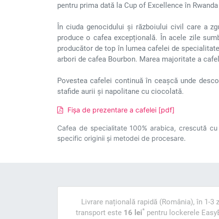
pentru prima dată la Cup of Excellence în Rwanda ș
În ciuda genocidului și războiului civil care a 
produce o cafea excepțională. În acele zile su
producător de top în lumea cafelei de specialitate. 
arbori de cafea Bourbon. Marea majoritate a cafel
Povestea cafelei continuă în ceașcă unde descop
stafide aurii și napolitane cu ciocolată.
Fișa de prezentare a cafelei [pdf]
Cafea de specialitate 100% arabica, crescută cu gr
specific originii și metodei de procesare.
Livrare națională rapidă (România), în 1-3 z
*
transport este
16 lei
pentru lockerele Easy