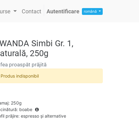
urse
Contact
Autentificare
română
WANDA Simbi Gr. 1,
aturală, 250g
fea proaspăt prăjită
Produs indisponibil
amaj
:
250g
cinătură
:
boabe
fil prăjire
:
espresso și alternative