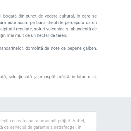
i bogată din punct de vedere cultural, în care se
țara este acum pe bună dreptate percepută ca un
ecipitații regulate, soluri vulcanice și abundență de
țin mai mult de un hectar de teren.
mandarinelor, domolită de note de pepene galben,
, selecționată și proaspăt prăjită, în loturi mici,
eplin de cafeaua ta proaspăt prăjită. Astfel,
 de serviciul de garanție a satisfacției, în