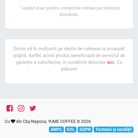
*
valabil doar pentru comenzile trimise pe teritoriul
României.
Dorim să fii mulțumit pe deplin de cafeaua ta proaspăt
prăjită. Astfel, acest produs beneficiază de serviciul de
garanție a satisfacției, în condițiile descrise
aici
. Cu
plăcere!
Cu
din Cluj-Napoca, YUME COFFEE © 2026
ANPC
SOL
GDPR
Termeni și condiții