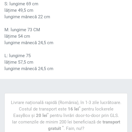
S: lungime 69 cm
lățime 49,5 cm
lungime mânecă 22 cm
M: lungime 73 CM
lățime 54 cm
lungime mânecă 24,5 cm
L: lungime 75
lățime 57,5 cm
lungime mânecă 24,5 cm
Livrare națională rapidă (România), în 1-3 zile lucrătoare.
*
Costul de transport este
16 lei
pentru lockerele
*
EasyBox și
20 lei
pentru livrări door-to-door prin GLS.
Iar comenzile de minim 200 lei beneficiază de
transport
*
gratuit
. Fain, nu!?