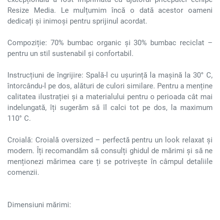
Resize Media. Le mulțumim încă o dată acestor oameni
dedicați și inimoși pentru sprijinul acordat.
Compoziție: 70% bumbac organic și 30% bumbac reciclat –
pentru un stil sustenabil și confortabil.
Instrucțiuni de îngrijire: Spală-l cu ușurință la mașină la 30° C,
întorcându-l pe dos, alături de culori similare. Pentru a menține
calitatea ilustrației și a materialului pentru o perioada cât mai
indelungată, îți sugerăm să îl calci tot pe dos, la maximum
110° C.
Croială: Croială oversized – perfectă pentru un look relaxat și
modern. Îți recomandăm să consulți ghidul de mărimi și să ne
menționezi mărimea care ți se potrivește în câmpul detaliile
comenzii.
Dimensiuni mărimi: