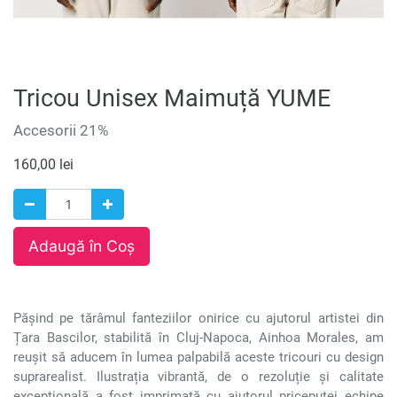
Tricou Unisex Maimuță YUME
Accesorii 21%
160,00
lei
Adaugă în Coș
Pășind pe tărâmul fanteziilor onirice cu ajutorul artistei din
Țara Bascilor, stabilită în Cluj-Napoca, Ainhoa Morales, am
reușit să aducem în lumea palpabilă aceste tricouri cu design
suprarealist. Ilustrația vibrantă, de o rezoluție și calitate
excepțională a fost imprimată cu ajutorul priceputei echipe