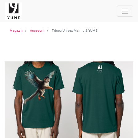
Magazin
Accesorii
Tricou Unisex Maimuță YUME