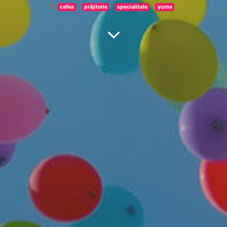
cafea
prăjitorie
specialitate
yume