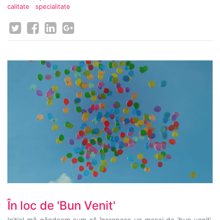
calitate
specialitate
În loc de 'Bun Venit'
Inițial mă gândeam cum să încropesc un mesaj de 'bun venit',