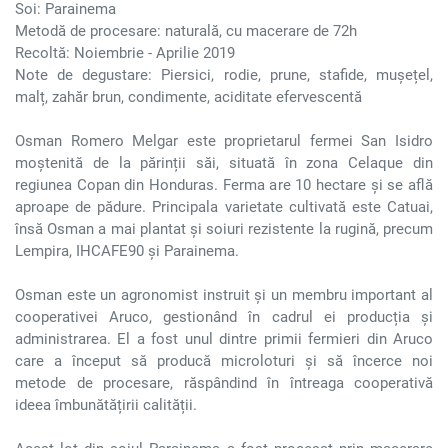
Soi: Parainema
Metodă de procesare: naturală, cu macerare de 72h
Recoltă: Noiembrie - Aprilie 2019
Note de degustare: Piersici, rodie, prune, stafide, mușețel,
malț, zahăr brun, condimente, aciditate efervescentă
Osman Romero Melgar este proprietarul fermei San Isidro
moștenită de la părinții săi, situată în zona Celaque din
regiunea Copan din Honduras. Ferma are 10 hectare și se află
aproape de pădure. Principala varietate cultivată este Catuai,
însă Osman a mai plantat și soiuri rezistente la rugină, precum
Lempira, IHCAFE90 și Parainema.
Osman este un agronomist instruit și un membru important al
cooperativei Aruco, gestionând în cadrul ei producția și
administrarea. El a fost unul dintre primii fermieri din Aruco
care a început să producă microloturi și să încerce noi
metode de procesare, răspândind în întreaga cooperativă
ideea îmbunătățirii calității.