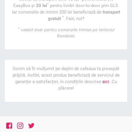
*
EasyBox și
20 lei
pentru livrări door-to-door prin GLS.
Iar comenzile de minim 200 lei beneficiază de
transport
*
gratuit
. Fain, nu!?
*
valabil doar pentru comenzile trimise pe teritoriul
României.
Dorim să fii mulțumit pe deplin de cafeaua ta proaspăt
prăjită. Astfel, acest produs beneficiază de serviciul de
garanție a satisfacției, în condițiile descrise
aici
. Cu
plăcere!