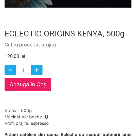
ECLECTIC ORIGINS KENYA, 500g
Cafea proaspăt prăjită
120,00
lei
Adaugă în Coș
Gramaj
:
500g
Măcinătură
:
boabe
Profil prăjire
:
espresso
Prăjim cafelele din gama Eclectic cu scopul obținerii unei