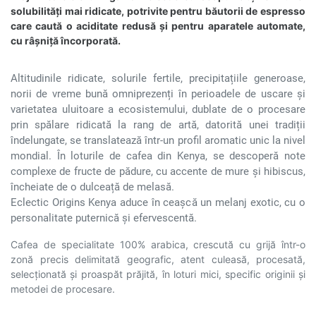
solubilități mai ridicate, potrivite pentru băutorii de espresso
care caută o aciditate redusă și pentru aparatele automate,
cu râșniță încorporată.
Altitudinile ridicate, solurile fertile, precipitațiile generoase,
norii de vreme bună omniprezenți în perioadele de uscare și
varietatea uluitoare a ecosistemului, dublate de o procesare
prin spălare ridicată la rang de artă, datorită unei tradiții
îndelungate, se translatează într-un profil aromatic unic la nivel
mondial. În loturile de cafea din Kenya, se descoperă note
complexe de fructe de pădure, cu accente de mure și hibiscus,
încheiate de o dulceață de melasă.
Eclectic Origins Kenya aduce în ceașcă un melanj exotic, cu o
personalitate puternică și efervescentă.
Cafea de specialitate 100% arabica, crescută cu grijă într-o
zonă precis delimitată geografic, atent culeasă, procesată,
selecționată și proaspăt prăjită, în loturi mici, specific originii și
metodei de procesare.