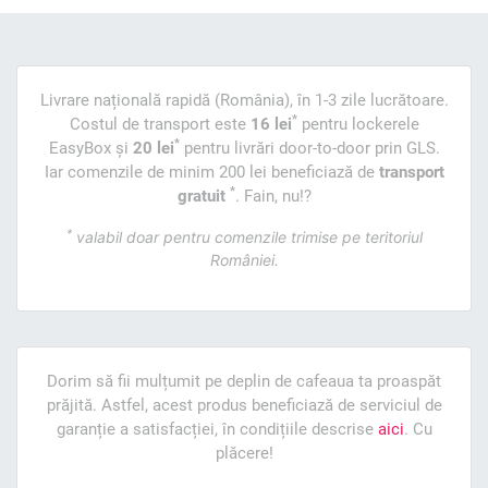
Livrare națională rapidă (România), în 1-3 zile lucrătoare.
*
Costul de transport este
16 lei
pentru lockerele
*
EasyBox și
20 lei
pentru livrări door-to-door prin GLS.
Iar comenzile de minim 200 lei beneficiază de
transport
*
gratuit
. Fain, nu!?
*
valabil doar pentru comenzile trimise pe teritoriul
României.
Dorim să fii mulțumit pe deplin de cafeaua ta proaspăt
prăjită. Astfel, acest produs beneficiază de serviciul de
garanție a satisfacției, în condițiile descrise
aici
. Cu
plăcere!