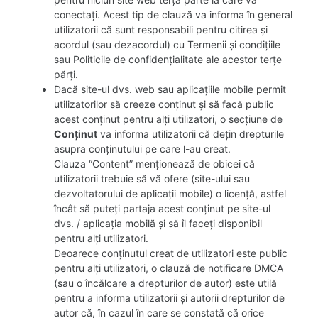
conectați. Acest tip de clauză va informa în general
utilizatorii că sunt responsabili pentru citirea și
acordul (sau dezacordul) cu Termenii și condițiile
sau Politicile de confidențialitate ale acestor terțe
părți.
Dacă site-ul dvs. web sau aplicațiile mobile permit
utilizatorilor să creeze conținut și să facă public
acest conținut pentru alți utilizatori, o secțiune de
Conținut
va informa utilizatorii că dețin drepturile
asupra conținutului pe care l-au creat.
Clauza “Content” menționează de obicei că
utilizatorii trebuie să vă ofere (site-ului sau
dezvoltatorului de aplicații mobile) o licență, astfel
încât să puteți partaja acest conținut pe site-ul
dvs. / aplicația mobilă și să îl faceți disponibil
pentru alți utilizatori.
Deoarece conținutul creat de utilizatori este public
pentru alți utilizatori, o clauză de notificare DMCA
(sau o încălcare a drepturilor de autor) este utilă
pentru a informa utilizatorii și autorii drepturilor de
autor că, în cazul în care se constată că orice