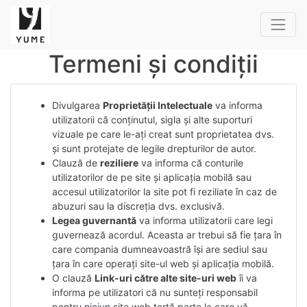
Termeni și condiții
Divulgarea
Proprietății Intelectuale
va informa
utilizatorii că conținutul, sigla și alte suporturi
vizuale pe care le-ați creat sunt proprietatea dvs.
și sunt protejate de legile drepturilor de autor.
Clauză de
reziliere
va informa că conturile
utilizatorilor de pe site și aplicația mobilă sau
accesul utilizatorilor la site pot fi reziliate în caz de
abuzuri sau la discreția dvs. exclusivă.
Legea guvernantă
va informa utilizatorii care legi
guvernează acordul. Aceasta ar trebui să fie țara în
care compania dumneavoastră își are sediul sau
țara în care operați site-ul web și aplicația mobilă.
O clauză
Link-uri către alte site-uri web
îi va
informa pe utilizatori că nu sunteți responsabil
pentru niciun site web terță parte la care vă